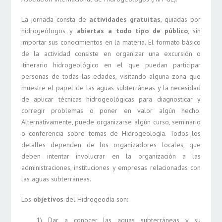
La jornada consta de
actividades gratuitas
, guiadas por
hidrogeólogos y
abiertas a todo tipo de público
, sin
importar sus conocimientos en la materia. El formato básico
de la actividad consiste en organizar una excursión o
itinerario hidrogeológico en el que puedan participar
personas de todas las edades, visitando alguna zona que
muestre el papel de las aguas subterráneas y la necesidad
de aplicar técnicas hidrogeológicas para diagnosticar y
Necesarias
corregir problemas o poner en valor algún hecho.
Estas
Alternativamente, puede organizarse algún curso, seminario
cookies no
o conferencia sobre temas de Hidrogeología. Todos los
son
opcionales.
detalles dependen de los organizadores locales, que
Son
deben intentar involucrar en la organización a las
necesarias
administraciones, instituciones y empresas relacionadas con
para que
las aguas subterráneas.
funcione la
web.
Los
objetivos
del Hidrogeodía son:
1) Dar a conocer las aguas subterráneas y su
Estadísticas