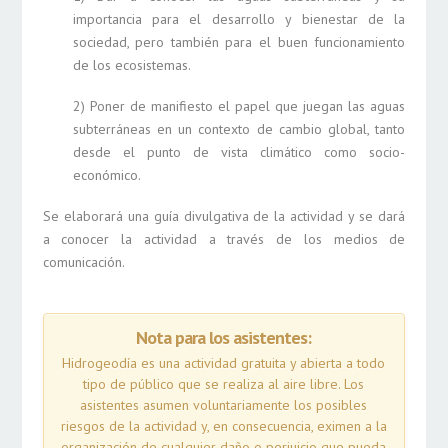
Para que
importancia para el desarrollo y bienestar de la
podamos
sociedad, pero también para el buen funcionamiento
mejorar la
de los ecosistemas.
funcionalidad
y estructura
de la web, en
2) Poner de manifiesto el papel que juegan las aguas
base a cómo
subterráneas en un contexto de cambio global, tanto
se usa la
desde el punto de vista climático como socio-
web.
económico.
Se elaborará una guía divulgativa de la actividad y se dará
Experiencia
a conocer la actividad a través de los medios de
Para que
comunicación.
nuestra web
funcione lo
mejor posible
durante tu
Nota para los asistentes:
visita. Si
rechaza estas
Hidrogeodía es una actividad gratuita y abierta a todo
cookies,
tipo de público que se realiza al aire libre. Los
algunas
asistentes asumen voluntariamente los posibles
funcionalidades
desaparecerán
riesgos de la actividad y, en consecuencia, eximen a la
de la web.
organización de cualquier daño o perjuicio que pueda