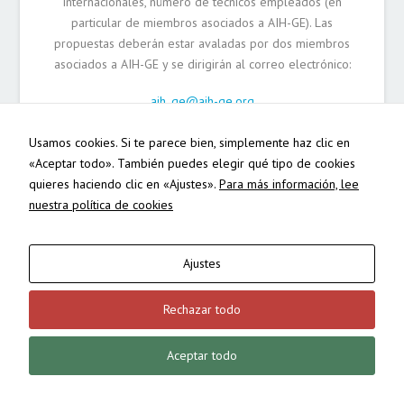
internacionales, número de técnicos empleados (en
particular de miembros asociados a AIH-GE). Las
propuestas deberán estar avaladas por dos miembros
asociados a AIH-GE y se dirigirán al correo electrónico:
aih_ge@aih-ge.org
Usamos cookies. Si te parece bien, simplemente haz clic en
«Aceptar todo». También puedes elegir qué tipo de cookies
quieres haciendo clic en «Ajustes».
Para más información, lee
Necesarias
nuestra política de cookies
POLÍTICA DE COOKIES
/
AJUSTES DE COOKIES
/
POLÍTICA DE
Estas
PRIVACIDAD
cookies no
son
© ASOCIACIÓN INTERNACIONAL DE HIDROGEÓLOGOS - GRUPO
opcionales.
Ajustes
ESPAÑOL
Son
necesarias
DISEÑADO POR
CREACIONES ESPINOSA
Rechazar todo
para que
funcione la
web.
Aceptar todo
Estadísticas