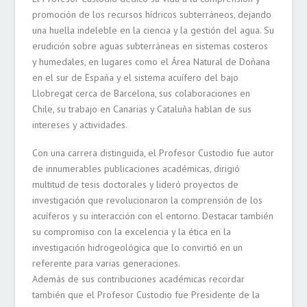
promoción de los recursos hídricos subterráneos, dejando
una huella indeleble en la ciencia y la gestión del agua. Su
erudición sobre aguas subterráneas en sistemas costeros
y humedales, en lugares como el Área Natural de Doñana
en el sur de España y el sistema acuífero del bajo
Llobregat cerca de Barcelona, ​​sus colaboraciones en
Chile, su trabajo en Canarias y Cataluña hablan de sus
intereses y actividades.
Necesarias
Con una carrera distinguida, el Profesor Custodio fue autor
Estas
de innumerables publicaciones académicas, dirigió
cookies no
multitud de tesis doctorales y lideró proyectos de
son
opcionales.
investigación que revolucionaron la comprensión de los
Son
acuíferos y su interacción con el entorno. Destacar también
necesarias
su compromiso con la excelencia y la ética en la
para que
funcione la
investigación hidrogeológica que lo convirtió en un
web.
referente para varias generaciones.
Además de sus contribuciones académicas recordar
también que el Profesor Custodio fue Presidente de la
Estadísticas