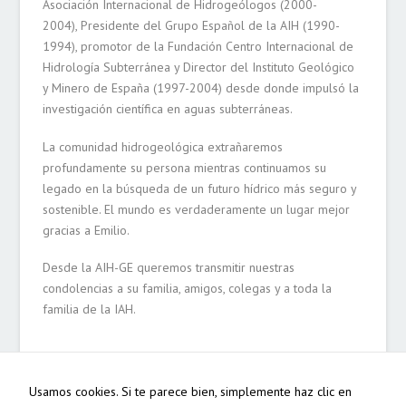
Asociación Internacional de Hidrogeólogos (2000-
Para que
2004), Presidente del Grupo Español de la AIH (1990-
podamos
1994), promotor de la Fundación Centro Internacional de
mejorar la
funcionalidad
Hidrología Subterránea y Director del Instituto Geológico
y estructura
y Minero de España (1997-2004) desde donde impulsó la
de la web, en
investigación científica en aguas subterráneas.
base a cómo
se usa la
web.
La comunidad hidrogeológica extrañaremos
profundamente su persona mientras continuamos su
legado en la búsqueda de un futuro hídrico más seguro y
Experiencia
sostenible. El mundo es verdaderamente un lugar mejor
Para que
gracias a Emilio.
nuestra web
funcione lo
Desde la AIH-GE queremos transmitir nuestras
mejor posible
durante tu
condolencias a su familia, amigos, colegas y a toda la
visita. Si
familia de la IAH.
rechaza estas
cookies,
algunas
funcionalidades
desaparecerán
Usamos cookies. Si te parece bien, simplemente haz clic en
de la web.